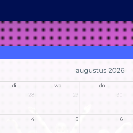
augustus 2026
di
wo
do
28
29
30
4
5
6