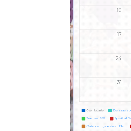
10
17
24
31
Geen locatie
Danszaal sp
Turnzaal SBS
Sporthal De
Ontmoetingscentrum Elen