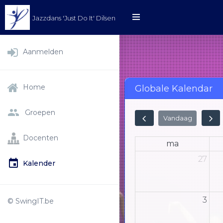
Jazzdans 'Just Do It' Dilsen
Aanmelden
Home
Globale Kalendar
Groepen
Vandaag
Docenten
ma
27
Kalender
3
© SwingIT.be