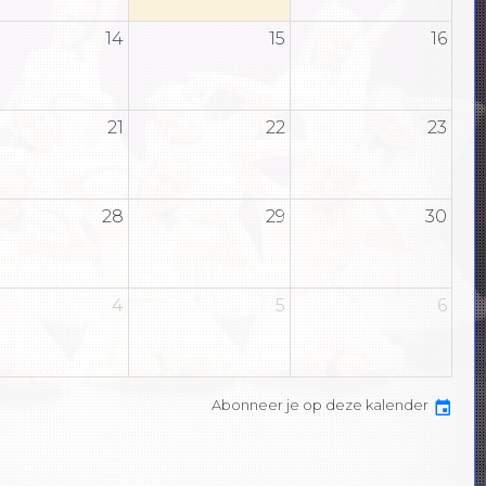
14
15
16
21
22
23
28
29
30
4
5
6
Abonneer je op deze kalender