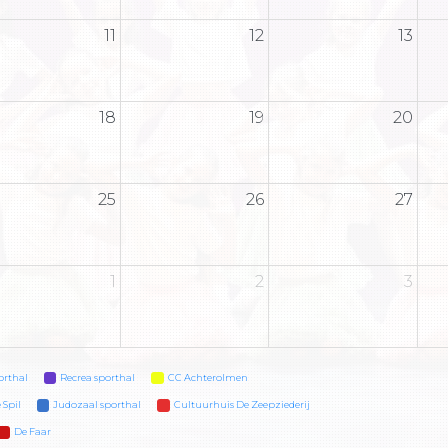
11
12
13
18
19
20
25
26
27
1
2
3
orthal
Recrea sporthal
CC Achterolmen
 Spil
Judozaal sporthal
Cultuurhuis De Zeepziederij
De Faar